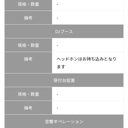
規格・数量
-
備考
-
DJブース
規格・数量
-
備考
ヘッドホンはお持ち込みとなり
ます
受付台設置
規格・数量
-
備考
-
音響オペレーション