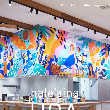
JP
EN
Other Language