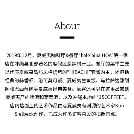
About
2019年12月，夏威夷咖啡厅&餐厅“hale'aina HOA”第一家
店在冲绳县北部著名的度假区恩纳村开业。餐厅的菜单主要
以代表夏威夷岛屿风格烧烤的“HIBACHI”套餐为主，还包括
经典的蒜香虾、洛可莫可饭、夏威夷生鱼饭、马拉萨达甜甜
圈和巴西莓碗等夏威夷经典美食。顾客还可以在这里品尝到
夏威夷产的啤酒和葡萄酒，以及冲绳本地的“35COFFEE”。
店内墙面上的艺术作品由与夏威夷有渊源的艺术家Kim
Sielbeck创作，已成为许多访客喜爱的拍照景点。