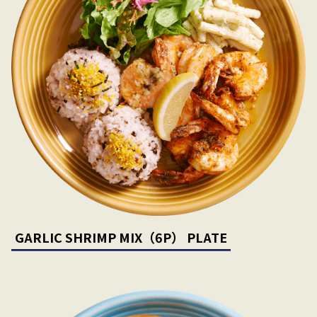
GARLIC SHRIMP MIX（6P） PLATE