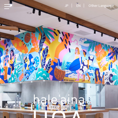
JP
EN
Other Language